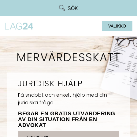
Siirry
SÖK
suoraan
sisältöön
VALIKKO
MERVÄRDESSKATT
JURIDISK HJÄLP
Få snabbt och enkelt hjälp med din
juridiska fråga.
BEGÄR EN GRATIS UTVÄRDERING
AV DIN SITUATION FRÅN EN
ADVOKAT