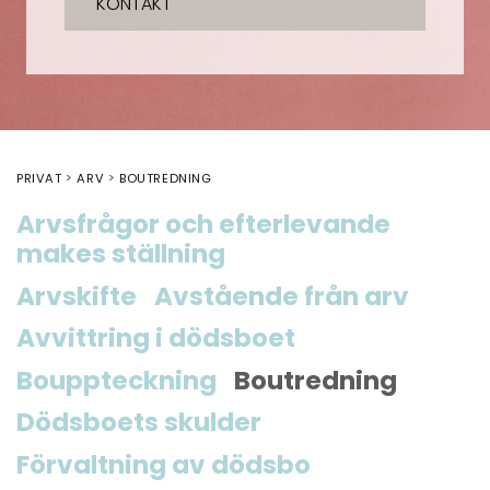
KONTAKT
PRIVAT
ARV
BOUTREDNING
Arvsfrågor och efterlevande
makes ställning
Arvskifte
Avstående från arv
Avvittring i dödsboet
Bouppteckning
Boutredning
Dödsboets skulder
Förvaltning av dödsbo