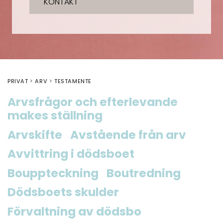
KONTAKT
PRIVAT
ARV
TESTAMENTE
Arvsfrågor och efterlevande
makes ställning
Arvskifte
Avstående från arv
Avvittring i dödsboet
Bouppteckning
Boutredning
Dödsboets skulder
Förvaltning av dödsbo