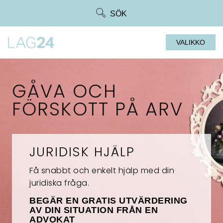
Siirry
SÖK
suoraan
sisältöön
VALIKKO
GÅVA OCH
FÖRSKOTT PÅ ARV
JURIDISK HJÄLP
Få snabbt och enkelt hjälp med din
juridiska fråga.
BEGÄR EN GRATIS UTVÄRDERING
AV DIN SITUATION FRÅN EN
ADVOKAT