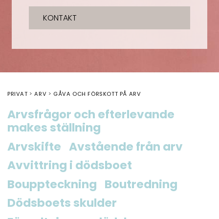
KONTAKT
PRIVAT
ARV
GÅVA OCH FÖRSKOTT PÅ ARV
Arvsfrågor och efterlevande
makes ställning
Arvskifte
Avstående från arv
Avvittring i dödsboet
Bouppteckning
Boutredning
Dödsboets skulder