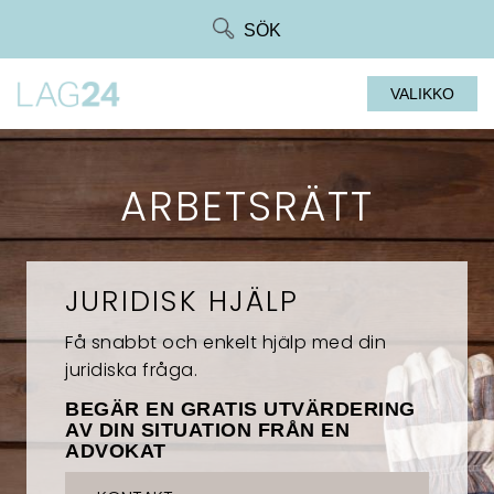
Siirry
SÖK
suoraan
sisältöön
VALIKKO
ARBETSRÄTT
JURIDISK HJÄLP
Få snabbt och enkelt hjälp med din
juridiska fråga.
BEGÄR EN GRATIS UTVÄRDERING
AV DIN SITUATION FRÅN EN
ADVOKAT