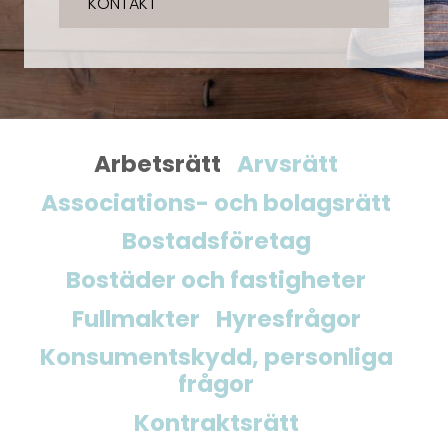
KONTAKT
Arbetsrätt
Arvsrätt
Associations- och bolagsrätt
Bostadsföretag
Bostäder och fastigheter
Fullmakter
Hyresfrågor
Konsumentskydd, personliga
frågor
Kontraktsrätt