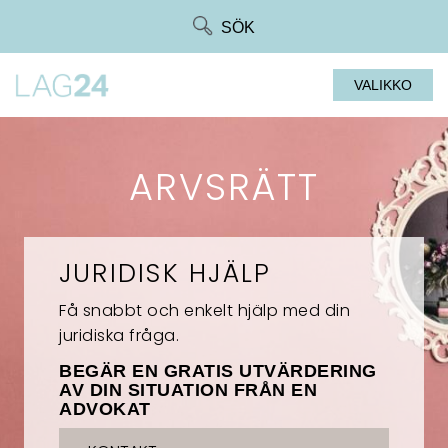
Siirry
SÖK
suoraan
sisältöön
VALIKKO
ARVSRÄTT
JURIDISK HJÄLP
Få snabbt och enkelt hjälp med din
juridiska fråga.
BEGÄR EN GRATIS UTVÄRDERING
AV DIN SITUATION FRÅN EN
ADVOKAT