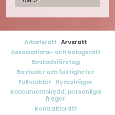
KONTAKT
Arbetsrätt
Arvsrätt
Associations- och bolagsrätt
Bostadsföretag
Bostäder och fastigheter
Fullmakter
Hyresfrågor
Konsumentskydd, personliga
frågor
Kontraktsrätt