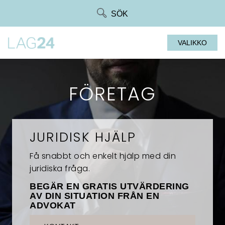
Siirry
SÖK
suoraan
sisältöön
VALIKKO
FÖRETAG
JURIDISK HJÄLP
Få snabbt och enkelt hjälp med din
juridiska fråga.
BEGÄR EN GRATIS UTVÄRDERING
AV DIN SITUATION FRÅN EN
ADVOKAT