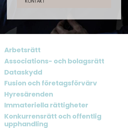
KONTAKT
Arbetsrätt
Associations- och bolagsrätt
Dataskydd
Fusion och företagsförvärv
Hyresärenden
Immateriella rättigheter
Konkurrensrätt och offentlig
upphandling