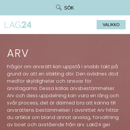
Siirry
SÖK
suoraan
sisältöön
VALIKKO
ARV
Frågor om arvsrätt kan uppstå i snabb takt på
grund av att en släkting dör. Den avlidnes död
medför skyldigheter och ansvar för
arvstagarna. Dessa kallas arvsbestämmelser.
Arv och dess uppdelning kan vara en lång och
svår process, det är därmed bra att känna till
arvsrättens bestämmelser. I avsnittet Arv hittar
du artiklar om bland annat arvslag, förvaltning
av boet och avstående från arv. Laki24 ger