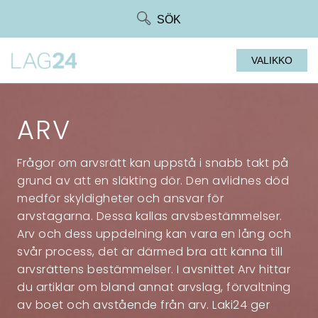
Siirry
SÖK
suoraan
sisältöön
VALIKKO
ARV
Frågor om arvsrätt kan uppstå i snabb takt på
grund av att en släkting dör. Den avlidnes död
medför skyldigheter och ansvar för
arvstagarna. Dessa kallas arvsbestämmelser.
Arv och dess uppdelning kan vara en lång och
svår process, det är därmed bra att känna till
arvsrättens bestämmelser. I avsnittet Arv hittar
du artiklar om bland annat arvslag, förvaltning
av boet och avstående från arv. Laki24 ger