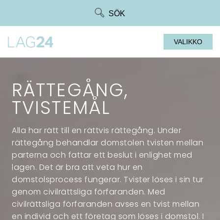
Siirry
SÖK
suoraan
sisältöön
VALIKKO
RÄTTEGÅNG,
TVISTEMÅL
Alla har rätt till en rättvis rättegång. Under
rättegång behandlar domstolen tvisten mellan
parterna och fattar ett beslut i enlighet med
lagen. Det är bra att veta hur en
domstolsprocess fungerar. Tvister löses i sin tur
genom civilrättsliga förfaranden. Med
civilrättsliga förfaranden avses en tvist mellan
en individ och ett företag som löses i domstol. I