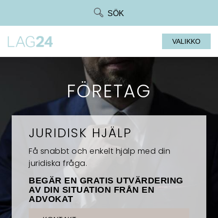
Siirry
SÖK
suoraan
sisältöön
VALIKKO
FÖRETAG
JURIDISK HJÄLP
Få snabbt och enkelt hjälp med din
juridiska fråga.
BEGÄR EN GRATIS UTVÄRDERING
AV DIN SITUATION FRÅN EN
ADVOKAT