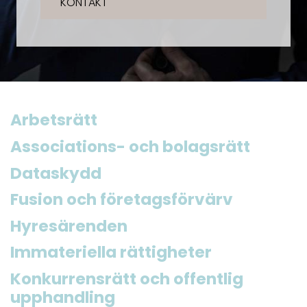
KONTAKT
Arbetsrätt
Associations- och bolagsrätt
Dataskydd
Fusion och företagsförvärv
Hyresärenden
Immateriella rättigheter
Konkurrensrätt och offentlig
upphandling